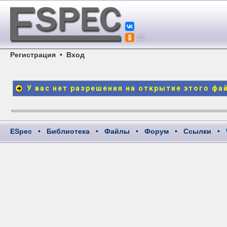
Регистрация
•
Вход
У вас нет разрешения на открытие этого фа
ESpec
•
Библиотека
•
Файлы
•
Форум
•
Ссылки
•