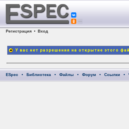
Регистрация
•
Вход
У вас нет разрешения на открытие этого фа
ESpec
•
Библиотека
•
Файлы
•
Форум
•
Ссылки
•