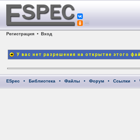
Регистрация
•
Вход
У вас нет разрешения на открытие этого фа
ESpec
•
Библиотека
•
Файлы
•
Форум
•
Ссылки
•