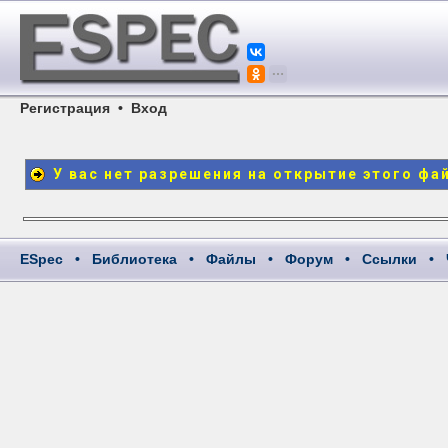
Регистрация
•
Вход
У вас нет разрешения на открытие этого фа
ESpec
•
Библиотека
•
Файлы
•
Форум
•
Ссылки
•