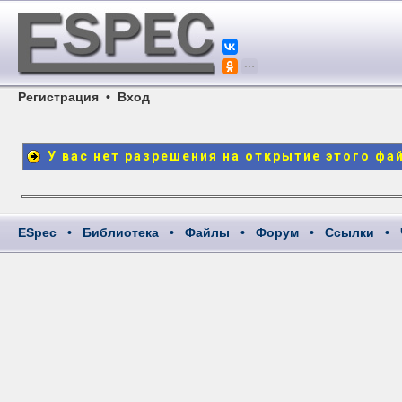
Регистрация
•
Вход
У вас нет разрешения на открытие этого фа
ESpec
•
Библиотека
•
Файлы
•
Форум
•
Ссылки
•