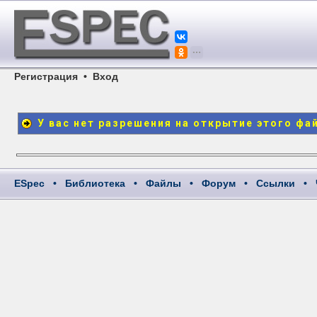
Регистрация
•
Вход
У вас нет разрешения на открытие этого фа
ESpec
•
Библиотека
•
Файлы
•
Форум
•
Ссылки
•