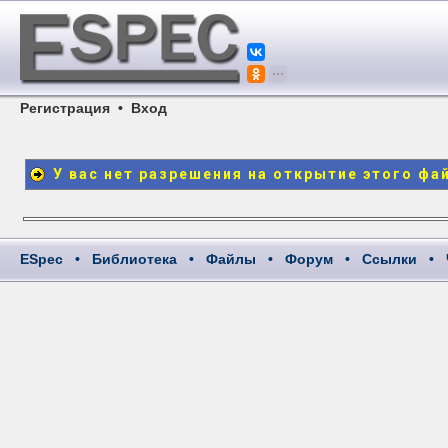
Регистрация
•
Вход
У вас нет разрешения на открытие этого фа
ESpec
•
Библиотека
•
Файлы
•
Форум
•
Ссылки
•