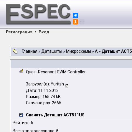
Регистрация
•
Вход
Главная
»
Даташиты
»
Микросхемы
»
A
»
Даташит ACT
Quasi-Resonant PWM Controller
Загрузил(а): Yuritsh
Дата: 11.11.2013
Размер: 165.74 kB
Скачано раз: 2665
Скачать Даташит ACT511US
Рейтинг:
6
Всего проголосовало:
5