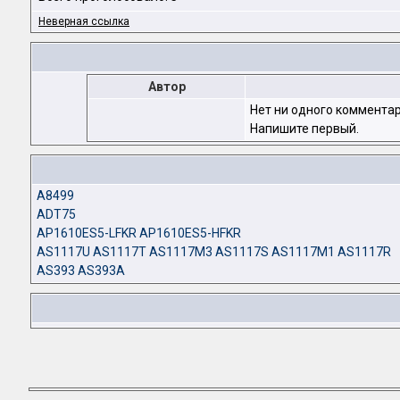
Неверная ссылка
Автор
Нет ни одного комментар
Напишите первый.
A8499
ADT75
AP1610ES5-LFKR AP1610ES5-HFKR
AS1117U AS1117T AS1117M3 AS1117S AS1117M1 AS1117R
AS393 AS393A