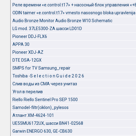
Реле времени «e.control.t17» + насосный блок управления «
ODIN taimer «e.control.t17» vmesto nasosnogo bloka upravlenija
Audio Bronze Monitor Audio Bronze W10 Schematic
LG mod. 37LE5300-ZA шасси LD01D
Pioneer DDJ-FLX6
APPA 30
Pioneer XDJ-AZ
DTE DSA-12GX
SMPS for TV Samsung_repair
Toshiba -S e l e c t i o n G u i d e 2 0 2 6
Слив воды из СМА через унитаз
Угол в перелив
Riello Riello Sentinel Pro SEP 1500
Samodel-filtr(ciklon)_pylesos
Атлант XM-4624-101
UE55MU6172UX, шасси BN41-02568
Garwin ENERGO 630, GE-CB630