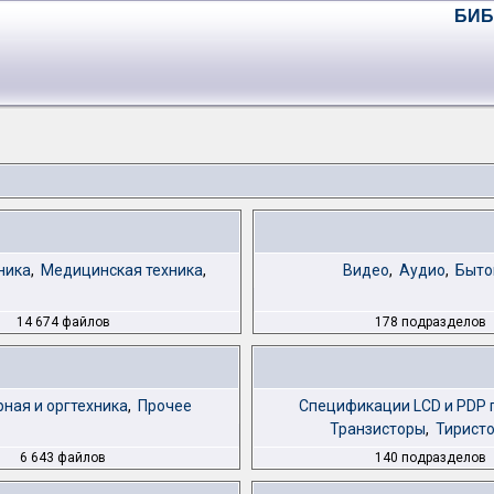
БИБ
ника
,
Медицинская техника
,
Видео
,
Аудио
,
Быто
14 674 файлов
178 подразделов
ная и оргтехника
,
Прочее
Спецификации LCD и PDP 
Транзисторы
,
Тиристо
6 643 файлов
140 подразделов