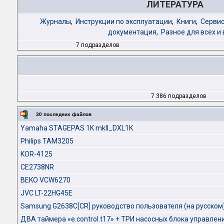
ЛИТЕРАТУРА
Журналы
,
Инструкции по эксплуатации
,
Книги
,
Сервис
документация
,
Разное для всех и 
7 подразделов
7 386 подразделов
30 последних файлов
Yamaha STAGEPAS 1K mkII_DXL1K
Philips TAM3205
KOR-4125
CE2738NR
BEKO VCW6270
JVC LT-22HG45E
Samsung G2638C[CR] руководство пользователя (на русском
ДВА таймера «e.control.t17» + ТРИ насосных блока управлени