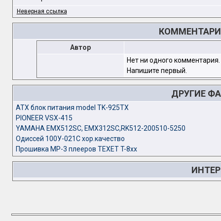
Неверная ссылка
КОММЕНТАРИИ
Автор
Нет ни одного комментария.
Напишите первый.
ДРУГИЕ Ф
ATX блок питания model TK-925TX
PIONEER VSX-415
YAMAHA EMX512SC, EMX312SC,RK512-200510-5250
Одиссей 100У-021С хор.качество
Прошивка MP-3 плееров TEXET T-8xx
ИНТЕР