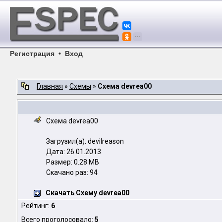
Регистрация
•
Вход
Главная
»
Схемы
»
Схема devrea00
Схема devrea00
Загрузил(а): devilreason
Дата: 26.01.2013
Размер: 0.28 MB
Скачано раз: 94
Скачать Схему devrea00
Рейтинг:
6
Всего проголосовало:
5