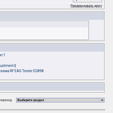
Рекомендовать другу
п 1
ustment ||
хема RF EAS Tester EG898
 переход: