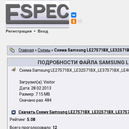
Регистрация
•
Вход
Главная
»
Схемы
»
Схема Samsung LE27S71BX_LE32S71
ПОДРОБНОСТИ ФАЙЛА SAMSUNG LE
Схема Samsung LE27S71BX_LE32S71BX_LE37S71BX_LE4
Загрузил(а): Visitor
Дата: 28.02.2013
Размер: 7.15 MB
Скачано раз: 484
Скачать Схему Samsung LE27S71BX_LE32S71BX_LE37S
Рейтинг:
5.08
Всего проголосовало:
12