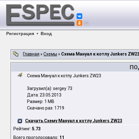
Регистрация
•
Вход
Главная
»
Схемы
»
Схема Мануал к котлу Junkers ZW2
ПО
Схема Мануал к котлу Junkers ZW23
Загрузил(а): sergey 73
Дата: 23.05.2013
Размер: 1 MB
Скачано раз: 1719
Скачать Схему Мануал к котлу Junkers ZW23
Рейтинг:
5.73
Всего проголосовало:
11