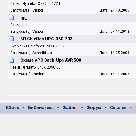
Схема Hyundai_Q770_C-1724
Загрузил(а): Visitor
Дата : 24.10.2006
pqr
Схема pqr
Загрузил(а): Visitor
Дата : 04.11.2012
БП Chieftec HPC-360-202
Схема БП Chieftec HPC-360-202
Загрузил(а): Schreibikus
Дата : 11.05.2006
Схема APC Back-Ups AVR 500
Ревизия платы 640-0239C-03
Загрузил(а): Ruslan
Дата : 18.01.2006
ESpec
•
Библиотека
•
Файлы
•
Форум
•
Ссылки
•