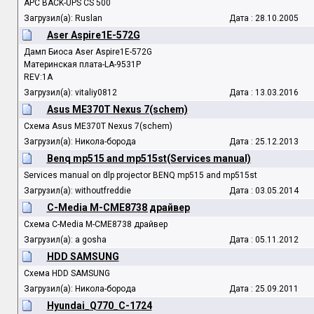
APC BACK-UPS CS 500
Загрузил(а): Ruslan
Дата : 28.10.2005
Aser Aspire1E-572G
Дамп Биоса Aser Aspire1E-572G
Материнская плата-LA-9531P
REV:1A
Загрузил(а): vitaliy0812
Дата : 13.03.2016
Asus ME370T Nexus 7(schem)
Схема Asus ME370T Nexus 7(schem)
Загрузил(а): Никола-борода
Дата : 25.12.2013
Benq mp515 and mp515st(Services manual)
Services manual on dlp projector BENQ mp515 and mp515st
Загрузил(а): withoutfreddie
Дата : 03.05.2014
C-Media M-CME8738 драйвер
Схема C-Media M-CME8738 драйвер
Загрузил(а): a gosha
Дата : 05.11.2012
HDD SAMSUNG
Схема HDD SAMSUNG
Загрузил(а): Никола-борода
Дата : 25.09.2011
Hyundai_Q770_C-1724