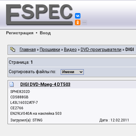
Регистрация
•
Вход
Главная
»
Прошивки
»
Видео
»
DVD-проигрыватели
»
DIGI
Страница:
1
Сортировать файлы по:
DIGI DVD-Mpeg-4 DT503
SPHE8202D
СD5888GB
L43L16032ATF-7
CE2766
EN29LV040A на наклейка 503
Загрузил(а): STING
Дата : 12.02.2011