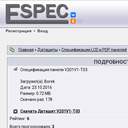
Регистрация
•
Вход
Главная
»
Даташиты
»
Спецификации LCD и PDP панелей
ПОДРОБНОСТ
Спецификация панели V201V1-T03
Загрузил(а): Borek
Дата: 23.10.2016
Размер: 0.72 MB
Скачано раз: 178
Скачать Даташит V201V1-T03
Рейтинг:
6
Всего проголосовало:
3