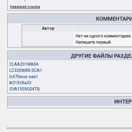
Неверная ссылка
КОММЕНТАРИИ
Автор
Нет ни одного комментария.
Напишите первый.
ДРУГИЕ ФАЙЛЫ РАЗД
CLAA201WA04
LC320WXN-SCA1
lc470wue-saa1
lk315t3la33
SVA150XG04TB
ИНТЕР