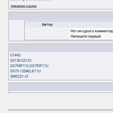
Неверная ссылка
Автор
Нет ни одного комментар
Напишите первый.
G1445
G5130 G5131
G5794P11U G5795F11U
G973-120ADJF11U
GM5221-LF