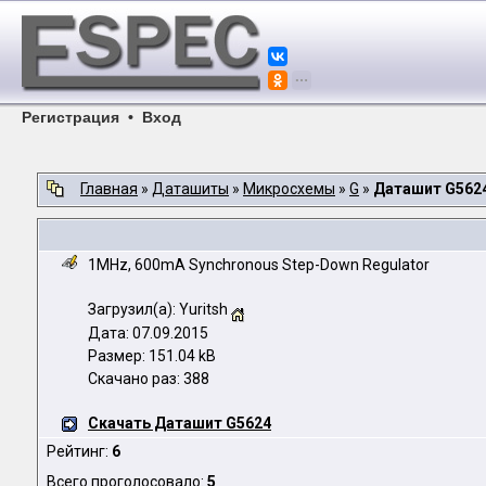
Регистрация
•
Вход
Главная
»
Даташиты
»
Микросхемы
»
G
»
Даташит G562
1MHz, 600mA Synchronous Step-Down Regulator
Загрузил(а): Yuritsh
Дата: 07.09.2015
Размер: 151.04 kB
Скачано раз: 388
Скачать Даташит G5624
Рейтинг:
6
Всего проголосовало:
5