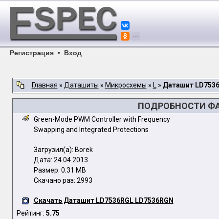
Регистрация
•
Вход
Главная
»
Даташиты
»
Микросхемы
»
L
»
Даташит LD753
ПОДРОБНОСТИ ФАЙ
Green-Mode PWM Controller with Frequency
Swapping and Integrated Protections
Загрузил(а): Borek
Дата: 24.04.2013
Размер: 0.31 MB
Скачано раз: 2993
Скачать Даташит LD7536RGL LD7536RGN
Рейтинг:
5.75