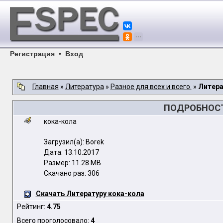
Регистрация
•
Вход
Главная
»
Литература
»
Разное для всех и всего.
»
Литера
ПОДРОБНОСТ
кока-кола
Загрузил(а): Borek
Дата: 13.10.2017
Размер: 11.28 MB
Скачано раз: 306
Скачать Литературу кока-кола
Рейтинг:
4.75
Всего проголосовало:
4