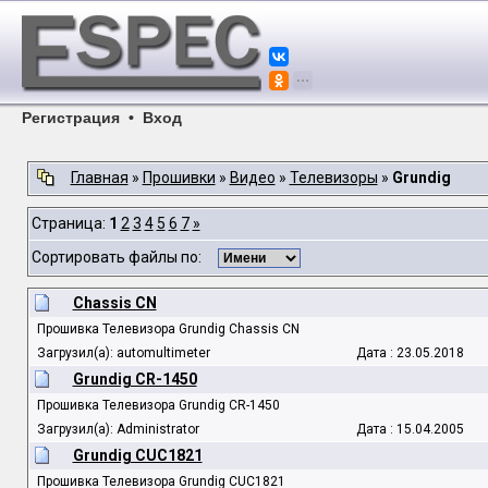
Регистрация
•
Вход
Главная
»
Прошивки
»
Видео
»
Телевизоры
»
Grundig
Страница:
1
2
3
4
5
6
7
»
Сортировать файлы по:
Chassis CN
Прошивка Телевизора Grundig Chassis CN
Загрузил(а): automultimeter
Дата : 23.05.2018
Grundig CR-1450
Прошивка Телевизора Grundig CR-1450
Загрузил(а): Administrator
Дата : 15.04.2005
Grundig CUC1821
Прошивка Телевизора Grundig CUC1821