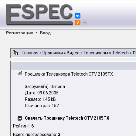
Регистрация
•
Вход
Главная
»
Прошивки
»
Видео
»
Телевизоры
»
Teletech
»
П
Прошивка Телевизора Teletech CTV 2105TX
Загрузил(а): dimona
Дата: 09.06.2005
Размер: 1.45 kB
Скачано раз: 152
Скачать Прошивку Teletech CTV 2105TX
Рейтинг:
6
Всего проголосовало:
3