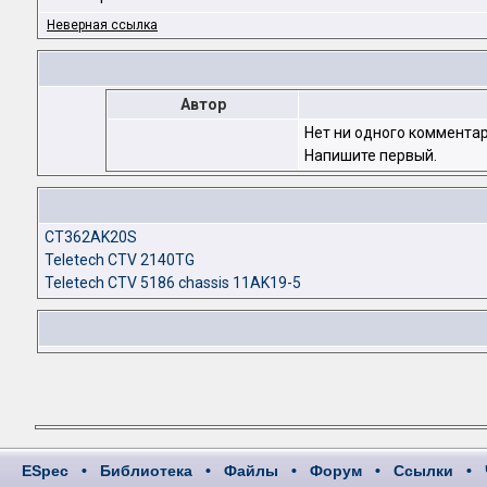
Неверная ссылка
Автор
Нет ни одного комментар
Напишите первый.
CT362AK20S
Teletech CTV 2140TG
Teletech CTV 5186 chassis 11AK19-5
ESpec
•
Библиотека
•
Файлы
•
Форум
•
Ссылки
•