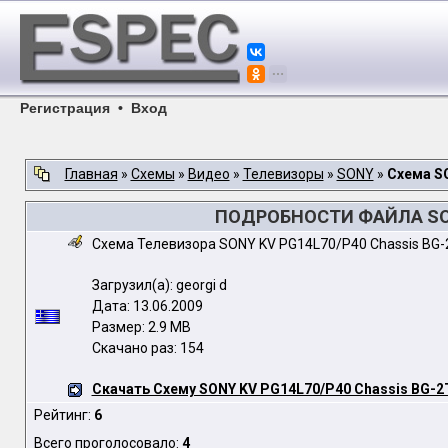
Регистрация
•
Вход
Главная
»
Схемы
»
Видео
»
Телевизоры
»
SONY
»
Схема S
ПОДРОБНОСТИ ФАЙЛА SON
Схема Телевизора SONY KV PG14L70/P40 Chassis BG-
Загрузил(а): georgi d
Дата: 13.06.2009
Размер: 2.9 MB
Скачано раз: 154
Скачать Схему SONY KV PG14L70/P40 Chassis BG-2
Рейтинг:
6
Всего проголосовало:
4