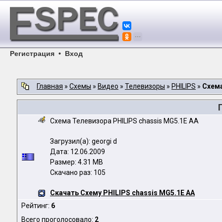
Регистрация
•
Вход
Главная
»
Схемы
»
Видео
»
Телевизоры
»
PHILIPS
»
Схема
Схема Телевизора PHILIPS chassis MG5.1E AA
Загрузил(а): georgi d
Дата: 12.06.2009
Размер: 4.31 MB
Скачано раз: 105
Скачать Схему PHILIPS chassis MG5.1E AA
Рейтинг:
6
Всего проголосовало:
2