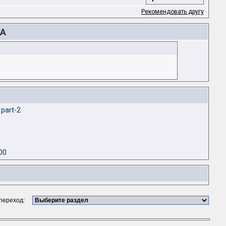
Рекомендовать другу
AA
 part-2
00
 переход: