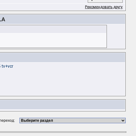
Рекомендовать другу
LA
 tv+vcr
 переход: