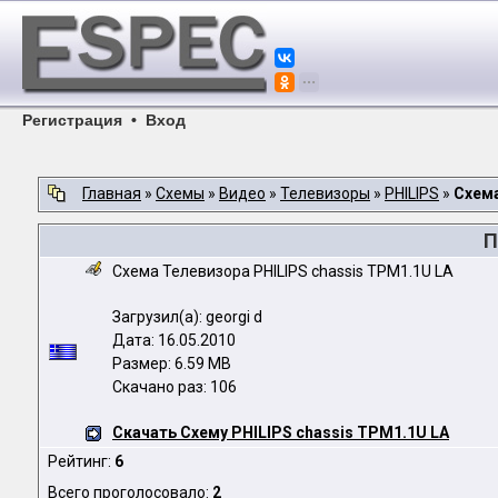
Регистрация
•
Вход
Главная
»
Схемы
»
Видео
»
Телевизоры
»
PHILIPS
»
Схема
П
Схема Телевизора PHILIPS chassis TPM1.1U LA
Загрузил(а): georgi d
Дата: 16.05.2010
Размер: 6.59 MB
Скачано раз: 106
Скачать Схему PHILIPS chassis TPM1.1U LA
Рейтинг:
6
Всего проголосовало:
2