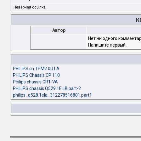
Неверная ссылка
К
Автор
Нет ни одного комментар
Напишите первый.
PHILIPS ch.TPM2.0U LA
PHILIPS Chassis CP 110
Philips chassis GR1-VA
PHILIPS chassis Q529.1E LB part-2
philips_q528.1ela_312278516801.part1