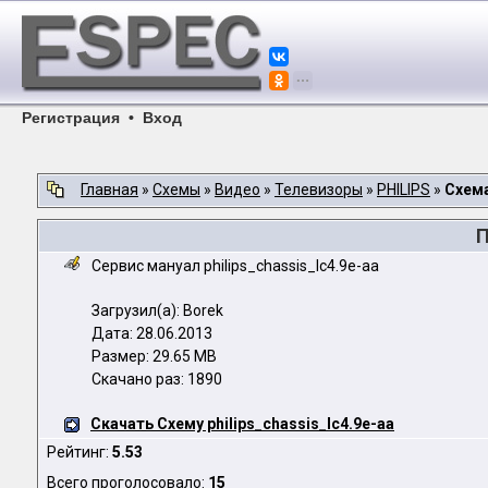
Регистрация
•
Вход
Главная
»
Схемы
»
Видео
»
Телевизоры
»
PHILIPS
»
Схема
П
Сервис мануал philips_chassis_lc4.9e-aa
Загрузил(а): Borek
Дата: 28.06.2013
Размер: 29.65 MB
Скачано раз: 1890
Скачать Схему philips_chassis_lc4.9e-aa
Рейтинг:
5.53
Всего проголосовало:
15