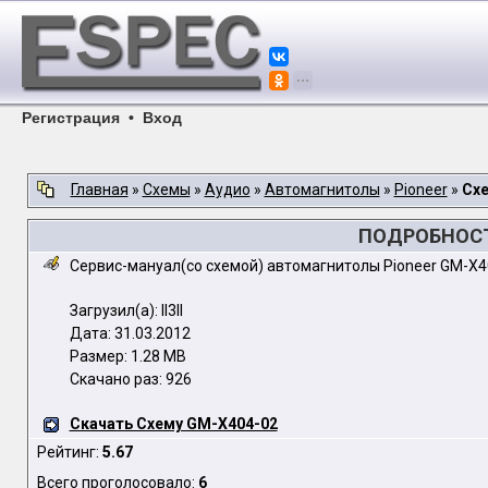
Регистрация
•
Вход
Главная
»
Схемы
»
Аудио
»
Автомагнитолы
»
Pioneer
»
Сх
ПОДРОБНОСТ
Сервис-мануал(со схемой) автомагнитолы Pioneer GM-X4
Загрузил(а): II3II
Дата: 31.03.2012
Размер: 1.28 MB
Скачано раз: 926
Скачать Схему GM-X404-02
Рейтинг:
5.67
Всего проголосовало:
6