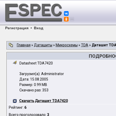
Регистрация
•
Вход
Главная
»
Даташиты
»
Микросхемы
»
TDA
»
Даташит TDA
ПОДРОБНОС
Datasheet TDA7420
Загрузил(а): Administrator
Дата: 15.08.2005
Размер: 0.99 MB
Скачано раз: 353
Скачать Даташит TDA7420
Рейтинг:
6
Всего проголосовало:
3