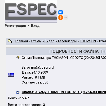
Регистрация
•
Вход
Главная
»
Схемы
»
Видео
»
Телевизоры
»
THOMSON
»
Схе
ПОДРОБНОСТИ ФАЙЛА THOM
Схема Телевизора THOMSON LCDO2TC (20/23/30LB02
Загрузил(а): georgi d
Дата: 24.10.2009
Размер: 8.1 MB
Скачано раз: 630
Скачать Схему THOMSON LCDO2TC (20/23/30LB020S
Рейтинг:
5.67
Всего проголосовало:
3