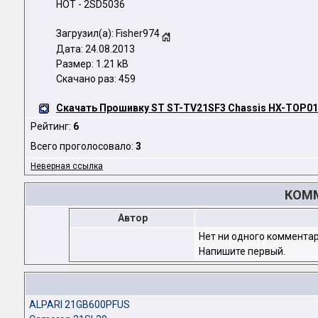
HOT - 2SD5036
Загрузил(а): Fisher974
Дата: 24.08.2013
Размер: 1.21 kB
Скачано раз: 459
Скачать Прошивку ST ST-TV21SF3 Chassis HX-TOP0
Рейтинг:
6
Всего проголосовало:
3
Неверная ссылка
КОММ
Автор
Нет ни одного комментар
Напишите первый.
ALPARI 21GB600PFUS