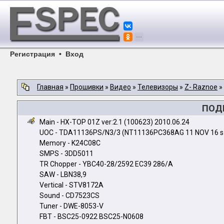
Регистрация
•
Вход
Главная
»
Прошивки
»
Видео
»
Телевизоры
»
Z- Raznoe
»
ПОДР
Main - HX-TOP 01Z ver:2.1 (100623) 2010.06.24
UOC - TDA11136PS/N3/3 (NT11136PC368AG 11 NOV 16 s
Memory - K24C08C
SMPS - 3DD5011
TR Chopper - YBC40-28/2592 EC39 286/A
SAW - LBN38,9
Vertical - STV8172A
Sound - CD7523CS
Tuner - DWE-8053-V
FBT - BSC25-0922 BSC25-N0608