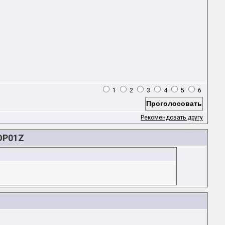
1
2
3
4
5
6
Рекомендовать другу
OP01Z