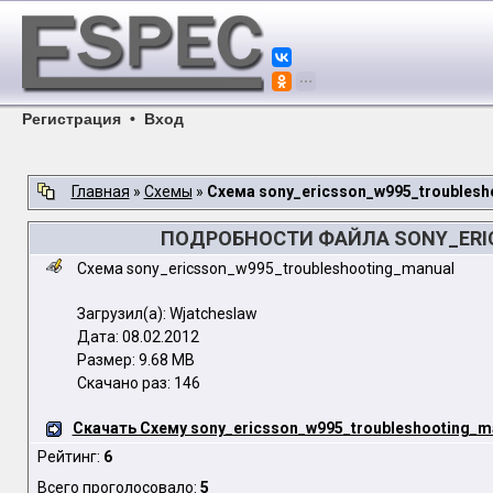
Регистрация
•
Вход
Главная
»
Схемы
»
Схема sony_ericsson_w995_troublesh
ПОДРОБНОСТИ ФАЙЛА SONY_ERI
Схема sony_ericsson_w995_troubleshooting_manual
Загрузил(а): Wjatcheslaw
Дата: 08.02.2012
Размер: 9.68 MB
Скачано раз: 146
Скачать Схему sony_ericsson_w995_troubleshooting_m
Рейтинг:
6
Всего проголосовало:
5