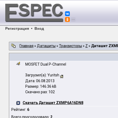
Регистрация
•
Вход
Главная
»
Даташиты
»
Транзисторы
»
Z
»
Даташит ZXM
MOSFET Dual P-Channel
Загрузил(а): Yuritsh
Дата: 06.08.2013
Размер: 146.36 kB
Скачано раз: 102
Скачать Даташит ZXMP6A16DN8
Рейтинг:
6
Всего проголосовало:
2