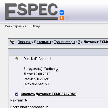
Регистрация
•
Вход
Главная
»
Даташиты
»
Транзисторы
»
Z
»
Даташит ZXM
Dual N+P-Channel
Загрузил(а): Yuritsh
Дата: 12.08.2013
Размер: 0.27 MB
Скачано раз: 58
Скачать Даташит ZXMC3A17DN8
Рейтинг:
6
Всего проголосовало:
2