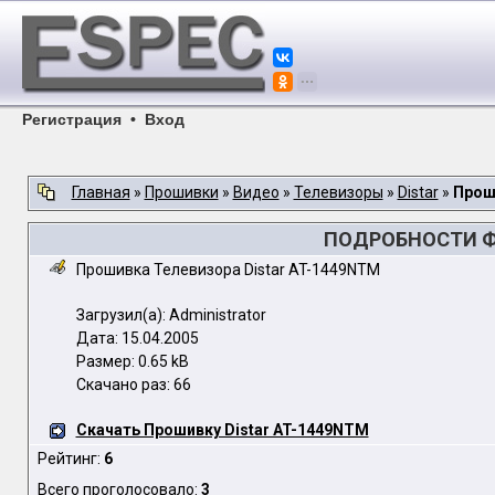
Регистрация
•
Вход
Главная
»
Прошивки
»
Видео
»
Телевизоры
»
Distar
»
Прош
ПОДРОБНОСТИ ФА
Прошивка Телевизора Distar AT-1449NTM
Загрузил(а): Administrator
Дата: 15.04.2005
Размер: 0.65 kB
Скачано раз: 66
Скачать Прошивку Distar AT-1449NTM
Рейтинг:
6
Всего проголосовало:
3