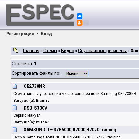
Регистрация
•
Вход
Главная
»
Схемы
»
Видео
»
Спутниковые ресиверы
»
Sam
Страница:
1
Сортировать файлы по:
CE2738NR
Схема панели управления микроволновой печи Samsung CE2738NR
Загрузил(а): Brom35
DSB-S300V
Сервис мануал
Загрузил(а): misha7
SAMSUNG UE-37B6000,B7000,B7020 training
Схема Samsung SAMSUNG UE-37B6000,B7000,B7020 training