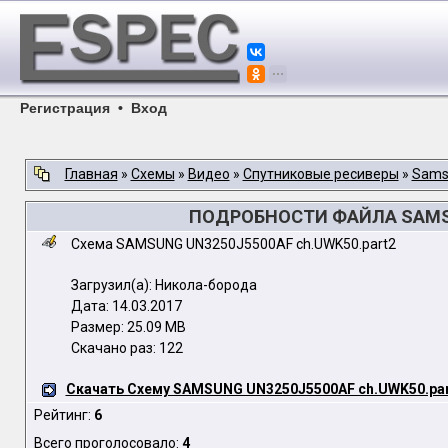
Регистрация
•
Вход
Главная
»
Схемы
»
Видео
»
Спутниковые ресиверы
»
Sams
ПОДРОБНОСТИ ФАЙЛА SAMSU
Схема SAMSUNG UN3250J5500AF ch.UWK50.part2
Загрузил(а): Никола-борода
Дата: 14.03.2017
Размер: 25.09 MB
Скачано раз: 122
Скачать Схему SAMSUNG UN3250J5500AF ch.UWK50.par
Рейтинг:
6
Всего проголосовало:
4