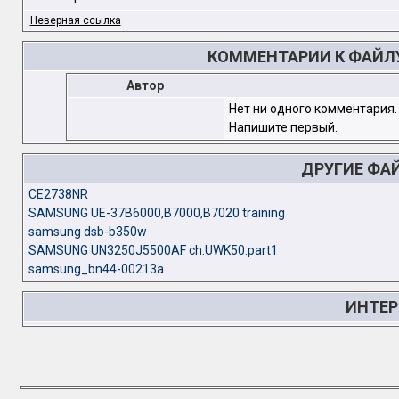
Неверная ссылка
КОММЕНТАРИИ К ФАЙЛУ
Автор
Нет ни одного комментария.
Напишите первый.
ДРУГИЕ ФА
CE2738NR
SAMSUNG UE-37B6000,B7000,B7020 training
samsung dsb-b350w
SAMSUNG UN3250J5500AF ch.UWK50.part1
samsung_bn44-00213a
ИНТЕР